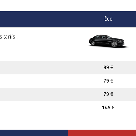
Éco
 tarifs :
99
€
79
€
79
€
149
€