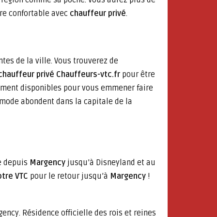
a région comme sa poche. Vous aurez plus de
ure confortable avec
chauffeur privé
.
tes de la ville. Vous trouverez de
chauffeur privé Chauffeurs-vtc.fr
pour être
lement disponibles pour vous emmener faire
e mode abondent dans la capitale de la
 depuis
Margency
jusqu’à Disneyland et au
otre VTC
pour le retour jusqu’à
Margency
!
ncy. Résidence officielle des rois et reines