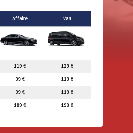
Affaire
Van
119
€
129
€
99
€
119
€
99
€
119
€
189
€
199
€