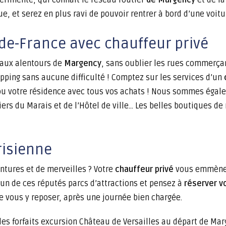
rimenté, qui connaît le réseau routier
de Margency
et de l
ue, et serez en plus ravi de pouvoir rentrer à bord d’une voit
-de-France avec chauffeur privé
 aux alentours de
Margency
, sans oublier les rues commerçan
ing sans aucune difficulté ! Comptez sur les services d’un
 ou votre résidence avec tous vos achats ! Nous sommes éga
ers du Marais et de l’Hôtel de ville… Les belles boutiques d
risienne
entures et de merveilles ? Votre
chauffeur privé
vous emmène
l’un de ces réputés parcs d’attractions et pensez à
réserver v
e vous y reposer, après une journée bien chargée.
 forfaits excursion Château de Versailles au départ de Marge