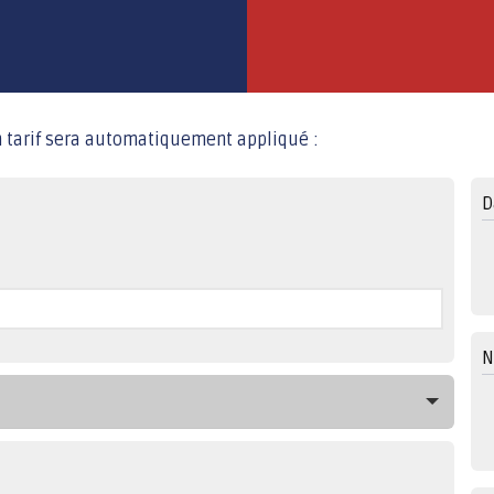
son tarif sera automatiquement appliqué :
D
N