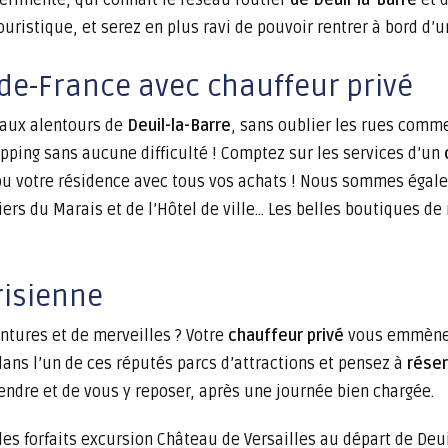
rimenté, qui connaît le réseau routier
de Deuil-la-Barre
et d
ouristique, et serez en plus ravi de pouvoir rentrer à bord d’
-de-France avec chauffeur privé
 aux alentours de
Deuil-la-Barre
, sans oublier les rues comme
ing sans aucune difficulté ! Comptez sur les services d’un
 ou votre résidence avec tous vos achats ! Nous sommes éga
ers du Marais et de l’Hôtel de ville… Les belles boutiques d
risienne
entures et de merveilles ? Votre
chauffeur privé
vous emmène
 dans l’un de ces réputés parcs d’attractions et pensez à
réser
endre et de vous y reposer, après une journée bien chargée.
 forfaits excursion Château de Versailles au départ de Deuil-