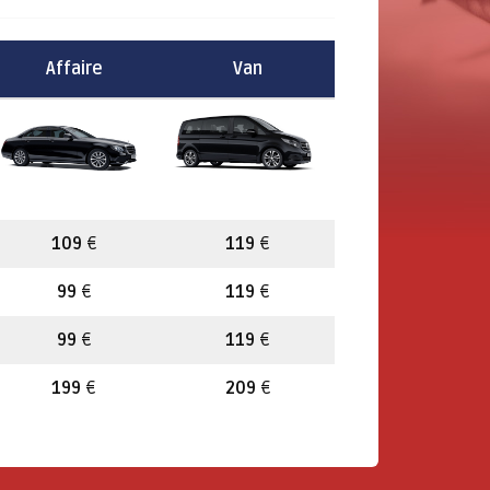
Affaire
Van
109
€
119
€
99
€
119
€
99
€
119
€
199
€
209
€