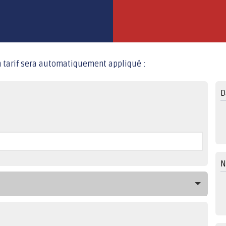
son tarif sera automatiquement appliqué :
D
N