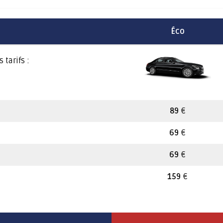
Éco
 tarifs :
89
€
69
€
69
€
159
€