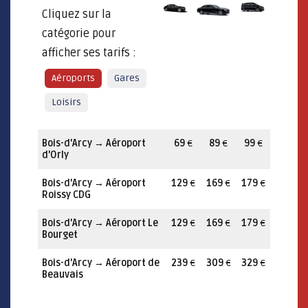
Cliquez sur la
catégorie pour
afficher ses tarifs :
Aéroports
Gares
Loisirs
Bois-d'Arcy
→
Aéroport
69
€
89
€
99
€
d'Orly
Bois-d'Arcy
→
Aéroport
129
€
169
€
179
€
Roissy CDG
Bois-d'Arcy
→
Aéroport Le
129
€
169
€
179
€
Bourget
Bois-d'Arcy
→
Aéroport de
239
€
309
€
329
€
Beauvais